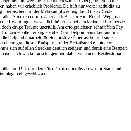
er Delphinbeinbewegung. Hier haben wir sehr viel geübt, doch der
n haben wir erheblich Probleme. Da hilft nur weiter geduldig zu
lig überraschend in der Mehrkampfwertung, bei. Gustav Seidel
 allen Strecken enorm. Aber auch Bastian Hirt, Rudolf Weggässer,
die Erwartungen wesentlich höher als bei den kleinen. Hier merkte
n doch einige Träume unerfüllt. Am erfolgreichsten schnitt Yara Fay
i Bronzemedaillen errang sie über 50m Delphinbeinarbeit und im
ie Delphinbeinarbeit für eine positive Überraschung. Daniel
 einem grandiosen Endspurt auf der Freistilstrecke, mit dem
te sich auf allen Strecken deutlich steigern und damit eine Bestzeit
n haben sich wacker geschlagen und dabei viele neue Bestleistungen
edaillen und 9 Urkundenplätze. Trotzdem müssen wir im Start- und
wimmlagen eingeschlossen.