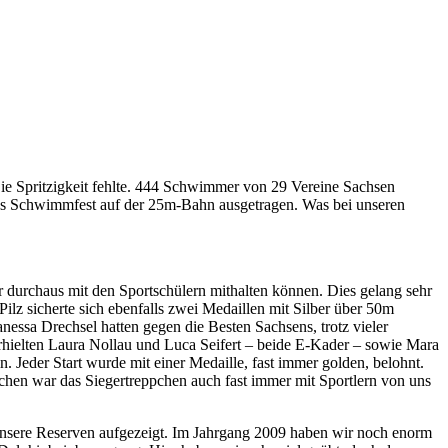
 Die Spritzigkeit fehlte. 444 Schwimmer von 29 Vereine Sachsen
es Schwimmfest auf der 25m-Bahn ausgetragen. Was bei unseren
r durchaus mit den Sportschülern mithalten können. Dies gelang sehr
lz sicherte sich ebenfalls zwei Medaillen mit Silber über 50m
essa Drechsel hatten gegen die Besten Sachsens, trotz vieler
rhielten Laura Nollau und Luca Seifert – beide E-Kader – sowie Mara
 Jeder Start wurde mit einer Medaille, fast immer golden, belohnt.
en war das Siegertreppchen auch fast immer mit Sportlern von uns
r unsere Reserven aufgezeigt. Im Jahrgang 2009 haben wir noch enorm