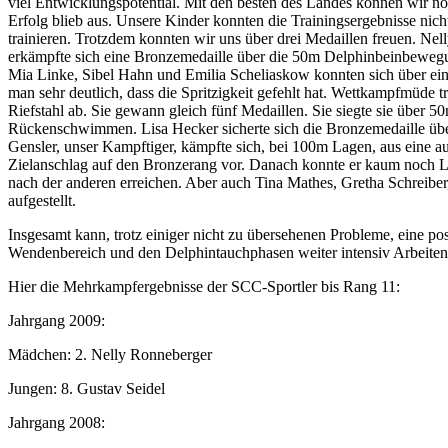
viel Entwicklungspotential. Mit den besten des Landes können wir noc
Erfolg blieb aus. Unsere Kinder konnten die Trainingsergebnisse nic
trainieren. Trotzdem konnten wir uns über drei Medaillen freuen. Ne
erkämpfte sich eine Bronzemedaille über die 50m Delphinbeinbewegun
Mia Linke, Sibel Hahn und Emilia Scheliaskow konnten sich über ein
man sehr deutlich, dass die Spritzigkeit gefehlt hat. Wettkampfmüde t
Riefstahl ab. Sie gewann gleich fünf Medaillen. Sie siegte sie übe
Rückenschwimmen. Lisa Hecker sicherte sich die Bronzemedaille über
Gensler, unser Kampftiger, kämpfte sich, bei 100m Lagen, aus eine a
Zielanschlag auf den Bronzerang vor. Danach konnte er kaum noch Lauf
nach der anderen erreichen. Aber auch Tina Mathes, Gretha Schreiber
aufgestellt.
Insgesamt kann, trotz einiger nicht zu übersehenen Probleme, eine p
Wendenbereich und den Delphintauchphasen weiter intensiv Arbeiten.
Hier die Mehrkampfergebnisse der SCC-Sportler bis Rang 11:
Jahrgang 2009:
Mädchen: 2. Nelly Ronneberger
Jungen: 8. Gustav Seidel
Jahrgang 2008: