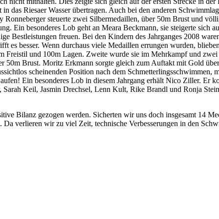
h nicht mithalten. Dies zeigte sich gleich auf der ersten Strecke in d
ht in das Riesaer Wasser übertragen. Auch bei den anderen Schwimmlage
lly Ronneberger steuerte zwei Silbermedaillen, über 50m Brust und völ
g. Ein besonderes Lob geht an Meara Beckmann, sie steigerte sich auf
ige Bestleistungen freuen. Bei den Kindern des Jahrganges 2008 waren 
rifft es besser. Wenn durchaus viele Medaillen errungen wurden, bliebe
r 50m Freistil und 100m Lagen. Zweite wurde sie im Mehrkampf und zwe
 50m Brust. Moritz Erkmann sorgte gleich zum Auftakt mit Gold über d
ussichtlos scheinenden Position nach dem Schmetterlingsschwimmen, mit
en! Ein besonderes Lob in diesem Jahrgang erhält Nico Ziller. Er konn
, Sarah Keil, Jasmin Drechsel, Lenn Kult, Rike Brandl und Ronja Stei
ositive Bilanz gezogen werden. Sicherten wir uns doch insgesamt 14 M
 Da verlieren wir zu viel Zeit, technische Verbesserungen in den Sch