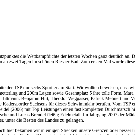
stützpunktes die Wettkampfdichte der letzten Wochen ganz deutlich an.
len an zwei Tagen im schönen Riesaer Bad. Zum ersten Mal wurde dies
te der TSP nur sechs Sportler am Start. Wir wollten beweisen, dass wi
metterling und 200m Lagen sowie Gesamtplatz 5 ihre tolle Form. Mara Pi
a Tittmann, Benjamin Hirt, Theodor Weggässer, Patrick Mehnert und Van
ie Kadersportler Sachsens für dieses Schwimmjahr berufen. Vom TSP e
idel (2006) mit Top-Leistungen einen fast kompletten Durchmarsch hin.
e und Lucas Brendel fleißig Edelmetall. Im Jahrgang 2007 der Mädch
er, unter die Besten des Landes zu gelangen.
 Doch hier bekamen wir in einigen Strecken unsere Grenzen oder besse