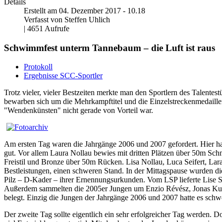
Details
Erstellt am 04. Dezember 2017 - 10.18
Verfasst von Steffen Uhlich
| 4651 Aufrufe
Schwimmfest unterm Tannebaum – die Luft ist raus
Protokoll
Ergebnisse SCC-Sportler
Trotz vieler, vieler Bestzeiten merkte man den Sportlern des Talente
bewarben sich um die Mehrkampftitel und die Einzelstreckenmedail
"Wendenkünsten" nicht gerade von Vorteil war.
Am ersten Tag waren die Jahrgänge 2006 und 2007 gefordert. Hier hat
gut. Vor allem Laura Nollau bewies mit dritten Plätzen über 50m Sch
Freistil und Bronze über 50m Rücken. Lisa Nollau, Luca Seifert, Lar
Bestleistungen, einen schweren Stand. In der Mittagspause wurden d
Pilz – D-Kader – ihrer Ernennungsurkunden. Vom LSP lieferte Lise Se
Außerdem sammelten die 2005er Jungen um Enzio Révész, Jonas Kusch
belegt. Einzig die Jungen der Jahrgänge 2006 und 2007 hatte es schw
Der zweite Tag sollte eigentlich ein sehr erfolgreicher Tag werden.